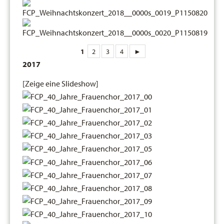
1
2
3
4
►
2017
[Zeige eine Slideshow]