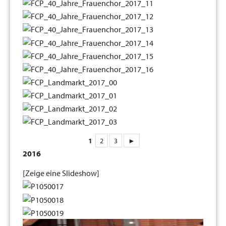
1
2
3
►
2016
[Zeige eine Slideshow]