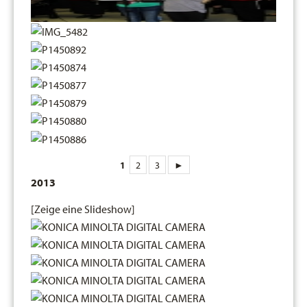
1
2
3
►
2013
[Zeige eine Slideshow]