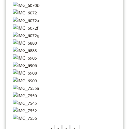
1
2
3
►